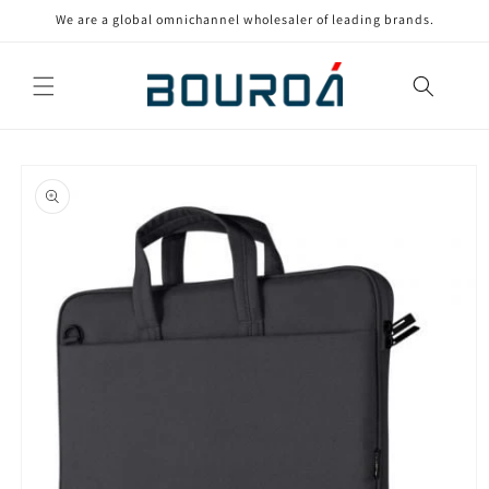
Ir
We are a global omnichannel wholesaler of leading brands.
directamente
al contenido
Ir
directamente
a la
información
del producto