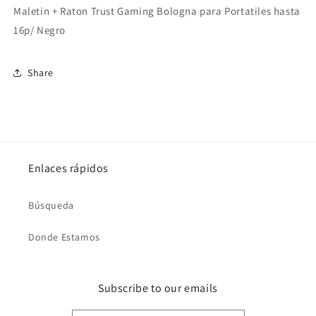
para
para
Maletin + Raton Trust Gaming Bologna para Portatiles hasta
Maletin
Maletin
16p/ Negro
+
+
Raton
Raton
Trust
Trust
Share
Gaming
Gaming
Bologna
Bologna
para
para
Portatiles
Portatiles
hasta
hasta
16p/
16p/
Negro
Negro
Enlaces rápidos
Búsqueda
Donde Estamos
Subscribe to our emails