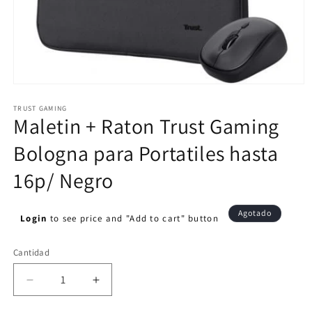
Abrir
elemento
multimedia
TRUST GAMING
Maletin + Raton Trust Gaming
1
en
una
Bologna para Portatiles hasta
ventana
modal
16p/ Negro
Precio
Agotado
Login
to see price and "Add to cart" button
habitual
Cantidad
Cantidad
Reducir
Aumentar
cantidad
cantidad